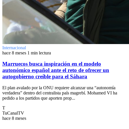
Internacional
hace 8 meses
1 min lectura
Marruecos busca inspiración en el modelo
autonómico español ante el reto de ofrecer un
autogobierno creíble para el Sáhara
El plan avalado por la ONU requiere alcanzar una “autonomía
verdadera” dentro del centralista país magrebí. Mohamed VI ha
pedido a los partidos que aporten prop...
T
TuCanalTV
hace 8 meses