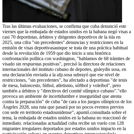
Tras las últimas evaluaciones, se confirma que cuba denunció este
viernes que la embajada de estados unidos en la habana negó visas a
casi 70 deportistas, árbitros y dirigentes deportivos de la isla en
2025, una cifra "sin precedentes".denuncias y restricciones en la
emisión de visas deportivasaunque se trata de una práctica habitual
desde la revolución de 1959 que dio inicio a una histórica
confrontación política con washington, "hablamos de 68 trámites de
visado sin respuestas positivas", precisó la directora de relaciones
internacionales del instituto cubano de deportes, gisleydis sosa, en
una declaración enviada a la afp.sosa subrayó que ese nivel de
restricciones, "sin precedentes", ha afectado a deportistas "de tenis
de mesa, baloncesto, fútbol, atletismo, sóftbol y voleibol", pero
también a árbitros y "directivos del comité olímpico cubano"."ello
provoca un ambiente de incertidumbre e inseguridad que atenta
contra la preparación" de cuba "de cara a los juegos olímpicos de los
Ángeles 2028, una ruta que pasará por no pocos eventos previos
con sede en territorio estadounidense", apuntó.consultada sobre el
tema, la embajada de estados unidos en la habana no reaccionó de
inmediato. relacionadas actualidad cuba recibe un vuelo con 128
migrantes irregulares deportados por estados unidos impacto en la
participación cubana en eventos deportivos internacionalesla