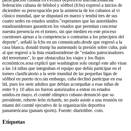
federación cubana de béisbol y sóftbol (fcbs) expresó a inicios de
diciembre su preocupación por la asistencia de los cubanos al vi
clásico mundial, que se disputará en marzo y tendrá tres de sus
cuatro sedes en estados unidos."esperamos que las autoridades
estadounidenses garanticen los visados que permitan concretar
nuestra presencia en el torneo, sin que medien en este proceso
cuestiones ajenas a la competencia o contrarias a los principios del
deporte", señaló la fcbs en un comunicado.desde que regresó a la
casa blanca, donald trump ha aumentado la presión sobre cuba, país
al que regresó a la lista estadounidense de "estados patrocinadores
del terrorismo", lo que obstaculiza los viajes y los flujos
económicos.sosa explicó que washington solo otorgó este año visas
a las 14 niñas que integraban el equipo que debía participar en el
torneo clasificatorio a la serie mundial de las pequeñas ligas de
sóftbol en puerto rico.sin embargo, cuba declinó participar en esa
lid, pues los siete adultos que debían acompañar a esas niñas de
entre 9 y 10 años no fueron autorizados a entrar en estados
unidos.en mayo, el comité olímpico cubano denunció que su
presidente, roberto león richards, no pudo asistir a una reunión en
miami del comité ejecutivo de la organización deportiva
panamericana (panam sports). Fuente: diariolibre. com.
Etiquetas